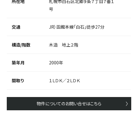
所在地
札幌市白石区北郷９条７丁目７番１
号
交通
JR）函館本線「白石」徒歩27分
構造/階数
木造 地上２階
築年月
2000年
間取り
１ＬＤＫ／２ＬＤＫ
物件についてのお問い合せはこちら