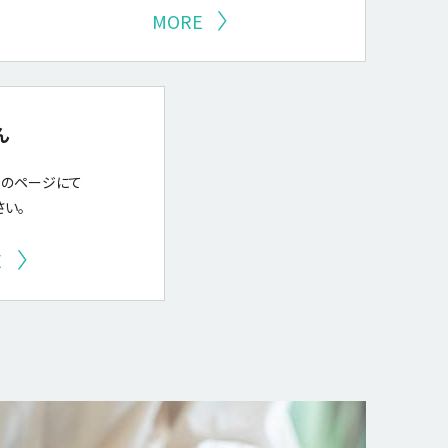
MORE
ん
らのページにて
さい。
E