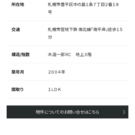
所在地
札幌市豊平区中の島１条７丁目２番１９
号
交通
札幌市営地下鉄 南北線「南平岸」徒歩１５
分
構造/階数
木造一部ＲＣ 地上３階
築年月
２００４年
間取り
１ＬＤＫ
物件についてのお問い合せはこちら