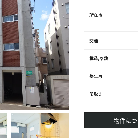
所在地
交通
構造/階数
築年月
間取り
物件につ