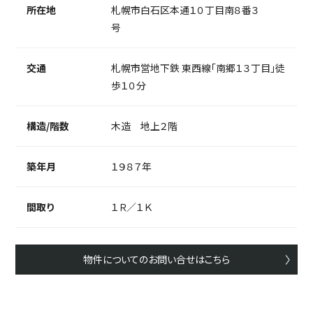
所在地
札幌市白石区本通１０丁目南８番３
号
交通
札幌市営地下鉄 東西線「南郷１３丁目」徒
歩１０分
構造/階数
木造 地上２階
築年月
１９８７年
間取り
１Ｒ／１Ｋ
物件についてのお問い合せはこちら