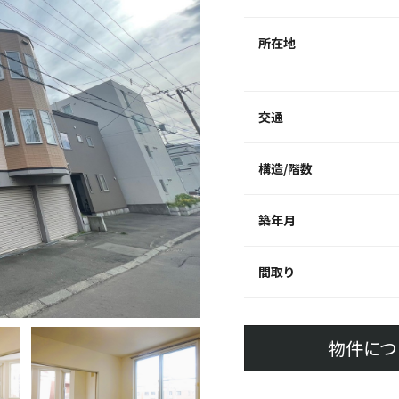
所在地
交通
構造/階数
築年月
間取り
物件につ