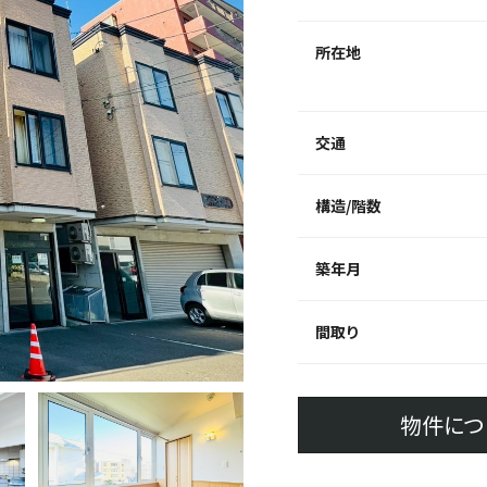
所在地
交通
構造/階数
築年月
間取り
物件につ